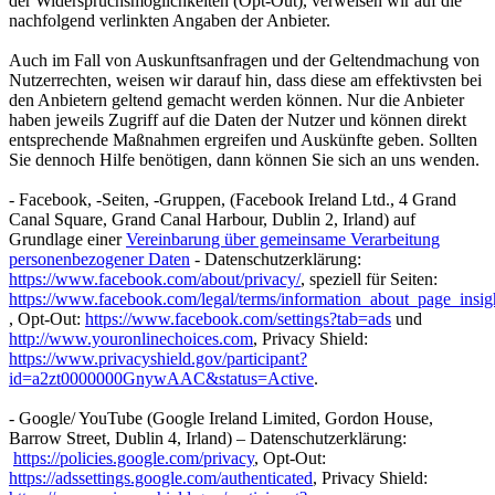
der Widerspruchsmöglichkeiten (Opt-Out), verweisen wir auf die
nachfolgend verlinkten Angaben der Anbieter.
Auch im Fall von Auskunftsanfragen und der Geltendmachung von
Nutzerrechten, weisen wir darauf hin, dass diese am effektivsten bei
den Anbietern geltend gemacht werden können. Nur die Anbieter
haben jeweils Zugriff auf die Daten der Nutzer und können direkt
entsprechende Maßnahmen ergreifen und Auskünfte geben. Sollten
Sie dennoch Hilfe benötigen, dann können Sie sich an uns wenden.
- Facebook, -Seiten, -Gruppen, (Facebook Ireland Ltd., 4 Grand
Canal Square, Grand Canal Harbour, Dublin 2, Irland) auf
Grundlage einer
Vereinbarung über gemeinsame Verarbeitung
personenbezogener Daten
- Datenschutzerklärung:
https://www.facebook.com/about/privacy/
, speziell für Seiten:
https://www.facebook.com/legal/terms/information_about_page_insig
, Opt-Out:
https://www.facebook.com/settings?tab=ads
und
http://www.youronlinechoices.com
, Privacy Shield:
https://www.privacyshield.gov/participant?
id=a2zt0000000GnywAAC&status=Active
.
- Google/ YouTube (Google Ireland Limited, Gordon House,
Barrow Street, Dublin 4, Irland) – Datenschutzerklärung:
https://policies.google.com/privacy
, Opt-Out:
https://adssettings.google.com/authenticated
, Privacy Shield: