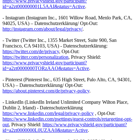
https://www.privacyshield.gov/participant?
id=a2zt000000001L5AAI&status=Active
.
- Instagram (Instagram Inc., 1601 Willow Road, Menlo Park, CA,
94025, USA) – Datenschutzerklärung/ Opt-Out:
http://instagram.com/about/legal/privacy/
.
- Twitter (Twitter Inc., 1355 Market Street, Suite 900, San
Francisco, CA 94103, USA) - Datenschutzerklärung:
https://twitter.com/de/privacy
, Opt-Out:
https://twitter.com/personalization
, Privacy Shield:
https://www.privacyshield.gov/participant?
id=a2zt0000000TORzAAO&status=Active
.
- Pinterest (Pinterest Inc., 635 High Street, Palo Alto, CA, 94301,
USA) – Datenschutzerklärung/ Opt-Out:
https://about.pinterest.com/de/privacy-policy
.
- LinkedIn (LinkedIn Ireland Unlimited Company Wilton Place,
Dublin 2, Irland) - Datenschutzerklärung
https://www.linkedin.com/legal/privacy-policy
, Opt-Out:
https://www.linkedin.com/psettings/guest-controls/retargeting-opt-
out
, Privacy Shield:
https://www.privacyshield.gov/participant?
id=a2zt0000000L0UZAA0&status=Active
.